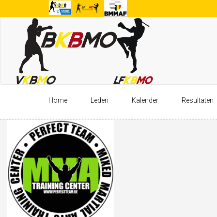
Overslaan
en
naar
de
inhoud
gaan
Home
Leden
Kalender
Resultaten