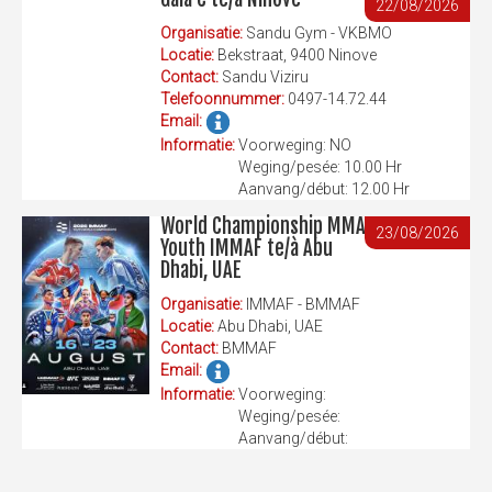
22/08/2026
Organisatie:
Sandu Gym - VKBMO
Locatie:
Bekstraat, 9400 Ninove
Contact:
Sandu Viziru
Telefoonnummer:
0497-14.72.44
Email:
Informatie:
Voorweging: NO
Weging/pesée: 10.00 Hr
Aanvang/début: 12.00 Hr
World Championship MMA
23/08/2026
Youth IMMAF te/à Abu
Dhabi, UAE
Organisatie:
IMMAF - BMMAF
Locatie:
Abu Dhabi, UAE
Contact:
BMMAF
Email:
Informatie:
Voorweging:
Weging/pesée:
Aanvang/début: