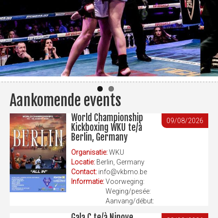
Aankomende events
World Championship
09/08/2026
Kickboxing WKU te/à
Berlin, Germany
Organisatie:
WKU
Locatie:
Berlin, Germany
Contact:
info@vkbmo.be
Informatie:
Voorweging:
Weging/pesée:
Aanvang/début:
Gala C te/à Ninove