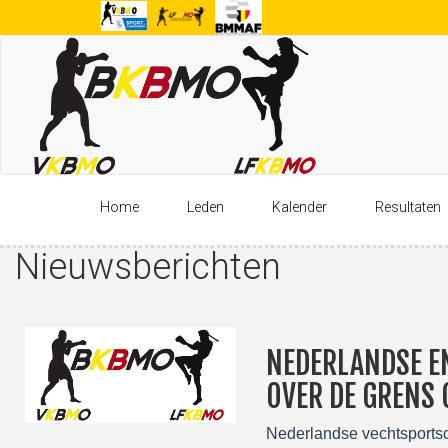
Overslaan
en
naar
de
inhoud
gaan
Home
Leden
Kalender
Resultaten
Nieuwsberichten
NEDERLANDSE E
OVER DE GRENS 
Nederlandse vechtsportsc