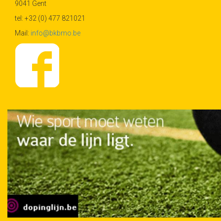
9041 Gent
tel: +32 (0) 477 821021
Mail:
info@bkbmo.be