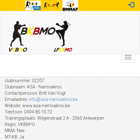
Overslaan
en
naar
de
inhoud
gaan
Toggl
navig
clubnummer:
02207
Clubnaam:
ASA - Namsaknoi
Contactpersoon:
Britt Van Vugt
Emailadres:
info@asa-namsaknoi.be
Website:
www.asa-namsaknoi.be
Telefoon:
0494-80.10.72
Trainingsplaats:
Wilgenstraat 2 A - 2060 Antwerpen
Regio:
VKBM²O
MMA:
Nee
MT-KB:
Ja