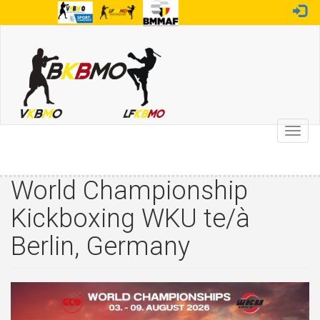
Overslaan
en
naar
de
inhoud
gaan
Toggl
navig
World Championship
Kickboxing WKU te/à
Berlin, Germany