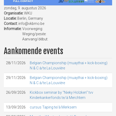
zondag, 9. augustus 2026
Organisatie:
WKU
Locatie:
Berlin, Germany
Contact:
info@vkbmo.be
Informatie:
Voorweging:
Weging/pesée:
Aanvang/début:
Aankomende events
28/11/2026
Belgian Championship (muaythai + kick-boxing)
N & C à/te La Louvière
29/11/2026
Belgian Championship (muaythai + kick-boxing)
N & C à/te La Louvière
26/09/2026
Kickbox seminar by "Nieky Holzken" tvv
Kinderkankerfonds te/à Merchtem
13/09/2026
cursus Taping te/à Merksem