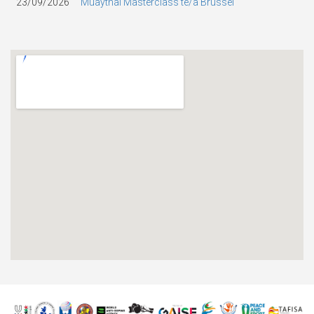
23/09/2026
Muaythai Masterclass te/à Brussel