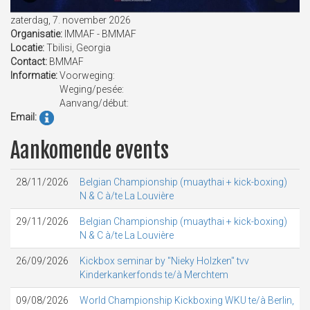
zaterdag, 7. november 2026
Organisatie:
IMMAF - BMMAF
Locatie:
Tbilisi, Georgia
Contact:
BMMAF
Informatie:
Voorweging:
Weging/pesée:
Aanvang/début:
Email:
Aankomende events
28/11/2026
Belgian Championship (muaythai + kick-boxing)
N & C à/te La Louvière
29/11/2026
Belgian Championship (muaythai + kick-boxing)
N & C à/te La Louvière
26/09/2026
Kickbox seminar by "Nieky Holzken" tvv
Kinderkankerfonds te/à Merchtem
09/08/2026
World Championship Kickboxing WKU te/à Berlin,