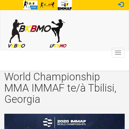
Overslaan
en
naar
de
inhoud
gaan
Toggl
navig
World Championship
MMA IMMAF te/à Tbilisi,
Georgia