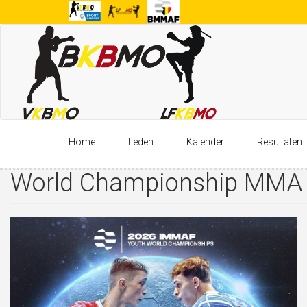
Overslaan
en
naar
de
inhoud
gaan
Home
Leden
Kalender
Resultaten
World Championship MMA 