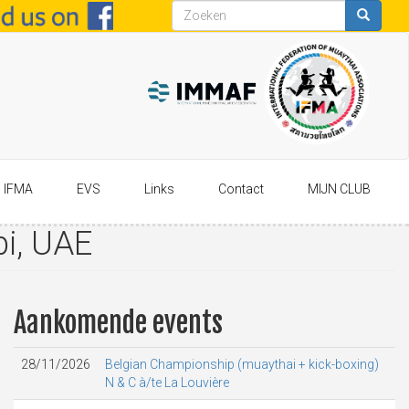
Zoekveld
Zoeken
IFMA
EVS
Links
Contact
MIJN CLUB
i, UAE
Aankomende events
28/11/2026
Belgian Championship (muaythai + kick-boxing)
N & C à/te La Louvière